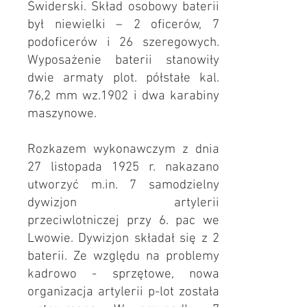
Świderski. Skład osobowy baterii
był niewielki – 2 oficerów, 7
podoficerów i 26 szeregowych.
Wyposażenie baterii stanowiły
dwie armaty plot. półstałe kal.
76,2 mm wz.1902 i dwa karabiny
maszynowe.
Rozkazem wykonawczym z dnia
27 listopada 1925 r. nakazano
utworzyć m.in. 7 samodzielny
dywizjon artylerii
przeciwlotniczej przy 6. pac we
Lwowie. Dywizjon składał się z 2
baterii. Ze względu na problemy
kadrowo - sprzętowe, nowa
organizacja artylerii p-lot została