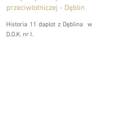
przeciwlotniczej - Dęblin
Historia 11 daplot z Dęblina w
D.O.K. nr I.
1 i 2 morski dywizjon
artylerii przeciwlotniczej -
Gdynia