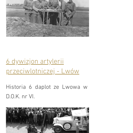
6 dywizjon artylerii
przeciwlotniczej - Lwów
Historia 6 daplot ze Lwowa w
D.O.K. nr VI.