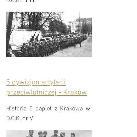
D.O.K. nr III.
5 dywizjon artylerii
przeciwlotniczej - Kraków
Historia 5 daplot z Krakowa w
D.O.K. nr V.